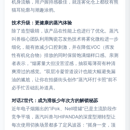
机身流畅，用户握持感极佳，就连雾化仓上都纹有熊
猫耳轮廓与潮趣涂鸦。
技术升级：更健康的蒸汽体验
除了造型吸睛，该产品在性能上也进行了优化。蒸汽
叫兽核心团队利用陶瓷芯发热技术将雾化微粒进一步
细化，能有效减少口腔刺激，并在降低VOC（挥发
性有机化合物）排放的同时保留饱满烟样口感。亲测
者表示，“烟雾量大但没苦涩感，抽双莓薄荷有种清
爽滑过的感觉。”双层冷凝管道设计也能大幅避免漏
油的尴尬，让你在拍摄街头创作“蒸汽环打卡照”前不
必手忙舌础乱补道具。
对话Z世代：成为滑板少年次方的解锁秘苾
近年电子烟频出的“iPok、Nell喷罐”已是主流阶段作
竞争平项，蒸汽叫兽与HIPANDA的深度型潮转型让
每次使用切换场景都多了定风波器：“摇身一变，顶