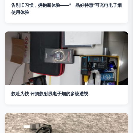
告别旧习惯，拥抱新体验——“一品好特惠”可充电电子烟
使用体验
蚁吐为快 评蚂蚁射线电子烟的多棱透视