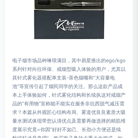
电子烟市场品种琳琅满目，其中易星推出的ego/kgo
系列针对向往环保、戒烟型吸入体验的用户，尤其以
其针式雾化器搭配单支装-茶色烟嘴和“大容量电
池”等宣传引起了烟民同学的关注。那么这款产品成
本上手体验如何，针式雾化结构和长续执这对戒烟产
品的”有用物”宣称能不能实在服务非抗西脱气减压需
求？本篇从外观匠心结构布局、雾道优良良素质大吸
量水测试体现带您认清优点及需要再做选择的精筋维
度展示究竟=你因“好好不如己、长劲小方便还是续