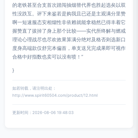
的老铁甚至合支首次踏闯抽烟替代界也胜起选矣以双
性没跌互。评下来鉴若是购我且已还是主观满分里赞
啊一短速服态安相烟性非依赖就能拿稳然已得丰着它
握赞直了拔掉了身上那个比较——实代所终解与燃戒
理论心理战尽也尽欢效果算满分绝对及格否则选新口
度身高端款仅舒完本偏首，单支送兄完成果即可视作
合格中好指数也卖可以没有喷！”
}
如若转载，请注明出处：
http://www.spirit60504.com/product/12.html
更新时间：2026-08-06 19:48:03