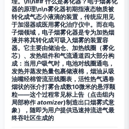
理。\n\n## 什么是雾化器？电子烟雾化
器的原理\n\n
雾化器
初期指液态物质被
转化成气态小液滴的装置，传统应用见
于加湿器或医用雾化治疗仪中。而在电
子烟领域，
电子烟雾化器
是专为加热烟
液并将其转化成可吸入烟雾的装置容
器。它主要由储油仓、加热线圈（雾化
芯）、发热组件和气流通道四大部分构
成：当用户吸气时，电池对线圈通电，
发热并蒸发热量包裹储液棉，烟油从吸
油嘴经棉管流至线圈表，活性热气遇卷
烟状的张介打雾合成数10微米的悬浮颗
粒——这个过程常见标上告（点击组内
局部称作
atomizer
)制造出口烟雾式意
象），随即为用户提供迅速持流进气最
终吞吐区生成的