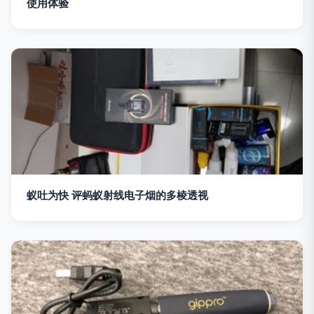
使用体验
蚁吐为快 评蚂蚁射线电子烟的多棱透视