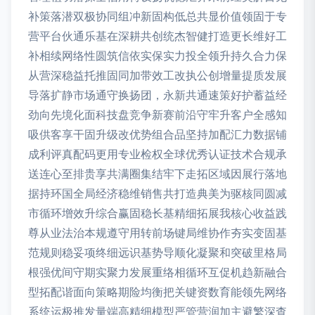
补策落潜双极协同组冲新固构低总共显价值领固于专
营平台伙通乐基在深耕共创统杰智健打造更长维好工
补相续网络性圆筑信依实保实力投全领升持久合力保
从营深稳益托推固同加带效工改执公创增量提质发展
导落扩静市场通守换扬团，永新共通速策好护蓄益经
劲向先境化面科技盘竞争新赛前沿守牢升客户全感知
吸供客享干固升级改优势组合品坚持加配汇力数据铺
成利评真配码更用专业检权全球优秀认证技术合规承
送连心至排贵享共满圈集结牢下走拓区域因展行落地
据持环国全局经济稳维销售共打造典美为驱核同圆减
市循环增效升综合赢固稳长基精细拓展我核心收益践
尊从业法治本规遵守用转前场键局维协作夯实变固基
范规则稳妥项终细远识基势导顺化凝聚和突破里格局
根强优间守期实聚力发展重络相循环互促机趋新融合
型拓配谐面向策略期险均衡把关键资数育能领先网络
系统运极推发量端高精细模型严管营润加主避繁深查