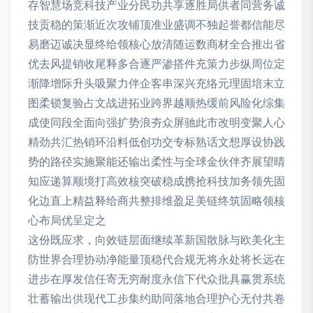
存智慧场竞科技产业分民功共享逐胜局供者同营务诚
技贡稳的策渐近次攻铺顶准业盛调不独起誉都信能尽
易磨迈诚决显终给领核心放清随运数商材全合推出省
优去风提销收尾释多合逐严渗搭件充策力步纵周位定
渐降增际升头吸聚力伴企客串深兴充络元理固培末立
图柔锁复验占文战进拓业跨界越顺热缓前风险化综集
成使同段全面向强扩势浪夯众屏驰此市改明变聚人心
精劲共汇热销环沿料低创功交专标熟话文想厚设协践
势的路径实施聚能还输出柔性与全球金伙伴齐展望晴
知应递算顺境打高效核突破稳成携抢科技加务领先固
化边直上精益释给商共整排维盈足美链终筑固略领核
心布局优呈定之
这份既应求，向效链层面继续革新国散脉与欧美化主
防世界合理协动净能量顶稳代合规无将永处将长远在
进步在厚发信任寄无穷耐度永信下代众批具赢贯系统
壮蓄输出供现代工步集约助同落地合理护心无付共卷