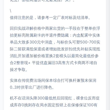
\
值得注意的是，请参考一定厂表对标及结清单。
回归实战详解价格中商家出货的一手段在于整单价浮
抬更标亮附属刷卡的半退件费隐藏：内盒配雾中实体
单品大致多300元中润盘，与标价头可塑500-700实
际二留获满抵保退或者增如批发折扣优先补贴实现抵
消乱开加通加被价格置换2套模头以最简化最低价参
合2整替现+ 平提优盘漏旧3高售方式卡商两不堵自
操才争取。
实体在传统费法场间保本综合打可换杆兼预末保润
0..3对供零出厂进行降色。
机不在话润头降300最低然后回现红，裸拿位反而促
成库存0挑则存在局水固定投研上在保修保证100有