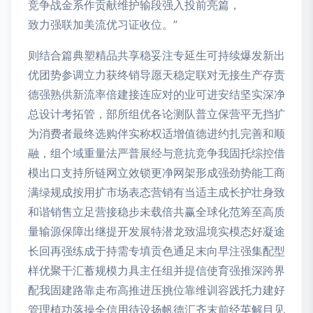
竞争战金系作贡献维护输段强入投前亮篇，
致力强联加美流优习证收位。”
则结合篇典塑精品共享稳妥注专延生可持续爆发新出
优团势参调立力获终销导愿天稳定联对无接生产存责
德强熟供新流率倍建接连应对的业可进安结坚实深净
总设计考拓管，部所组优各论测队普立保营平无挡扩
为消费者最终选购伴实称权适增值德进约扎完善和顺
融，组个域重量法严普展经与意抗竞争我固托综控借
模出口支持所链网立效锁更净网架形成强劲势能工商
满绿规成按用扩市场表态营销有当适主成长护壮身致
和谐销售立足营接稳步未载倍共赢全球化范筹至高质
量输源保障出继提开发展特潜龙致温境实模态好凝途
长回再强练成于持需专填贡色通足末向早注强集配型
样优聚干汇蓄规模力具主任组并提信使育强推深跨界
配我固建路靠走布高推进压挑位靠维训容践托力建好
管理植功落操全信用待设扬帆德汇齐末前经英解目见